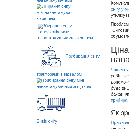
Комуналь
Збирання снігу
снігу у мі
міні навантажувачі
утилізув
з ковшем
Пробле
Збирання снігу
“Снігови
телескопічними
обумовле
навантажувачами з ковшем
Ціна
нава
Прибирання снігу
Чищення 
тракторами з відвалом
робіт, т
Прибирання снігу міні
допоможу
навантажувачами зі щіткою
буде вищ
бажанням
прибиран
Як зр
Вивіз снігу
Прибиран
територі