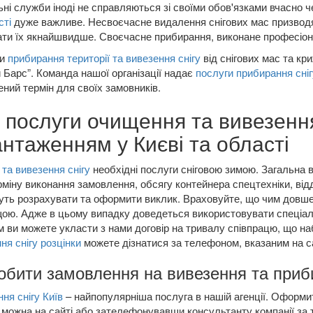
ні служби іноді не справляються зі своїми обов'язками вчасно 
сті
дуже важливе. Несвоєчасне видалення снігових мас призводя
ати їх якнайшвидше. Своєчасне прибирання, виконане професіон
ми
прибирання території та вивезення снігу
від снігових мас та кр
й Барс”. Команда нашої організації надає
послуги прибирання сніг
ний термін для своїх замовників.
 послуги очищення та вивезення
нтаженням у Києві та області
та вивезення снігу
необхідні послуги сніговою зимою. Загальна 
ерміну виконання замовлення, обсягу контейнера спецтехніки, ві
ть розрахувати та оформити виклик. Враховуйте, що чим довше 
ою. Адже в цьому випадку доведеться використовувати спеціал
 ви можете укласти з нами договір на тривалу співпрацю, що на
ня снігу розцінки
можете дізнатися за телефоном, вказаним на са
обити замовлення на вивезення та при
ня снігу Київ
– найпопулярніша послуга в нашій агенції. Оформ
ї можна на сайті або зателефонувавши консультанту компанії з