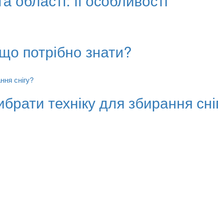
а області: її особливості
що потрібно знати?
ибрати техніку для збирання сні