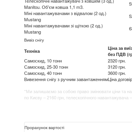
Телескопічні навантажувачі з ковшем (3 од.)
5
Manitou. Об'єм ковша 1,1 m3.
Міні навантажувачами з відвалом (2 од.)
5
Mustang
Міні навантажувачами зі щіткою (2 од.)
6
Mustang
Вивіз снігу
Ціна за виї
Техніка
без ПДВ (г
Самоскид, 10 тонн
2320 грн.
Самоскид, 25-30 тонн
3120 грн.
Самоскид, 40 тонн
3600 грн.
Вивезення снігу з ручним завантаженням
Ціна догові
*Ми залишаємо за собою право змінювати ціни та ная
по Києву – 2160 грн, телескопічного навантажувача –
Прорахунок вартості