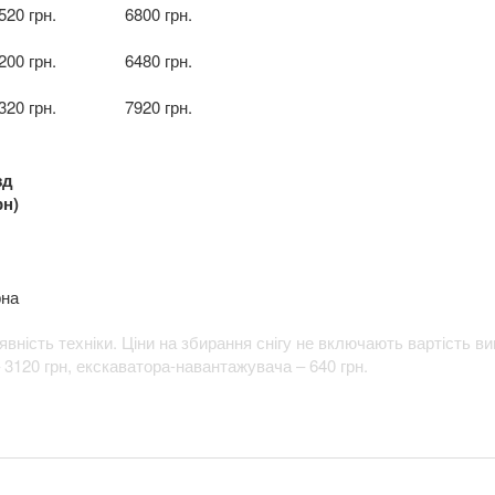
520 грн.
6800 грн.
200 грн.
6480 грн.
320 грн.
7920 грн.
зд
рн)
рна
вність техніки. Ціни на збирання снігу не включають вартість в
 3120 грн, екскаватора-навантажувача – 640 грн.