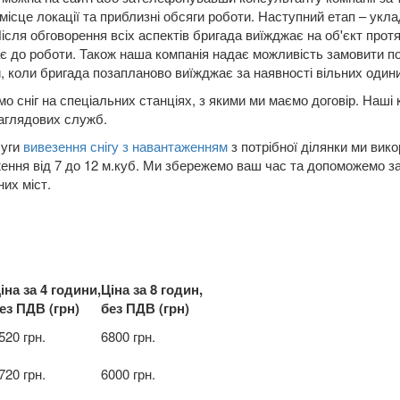
місце локації та приблизні обсяги роботи. Наступний етап – укл
Після обговорення всіх аспектів бригада виїжджає на об'єкт прот
є до роботи. Також наша компанія надає можливість замовити п
, коли бригада позапланово виїжджає за наявності вільних одини
мо сніг на спеціальних станціях, з якими ми маємо договір. Наші 
аглядових служб.
луги
вивезення снігу з навантаженням
з потрібної ділянки ми вик
ення від 7 до 12 м.куб. Ми збережемо ваш час та допоможемо з
них міст.
іна за 4 години,
Ціна за 8 годин,
ез ПДВ (грн)
без ПДВ (грн)
520 грн.
6800 грн.
720 грн.
6000 грн.