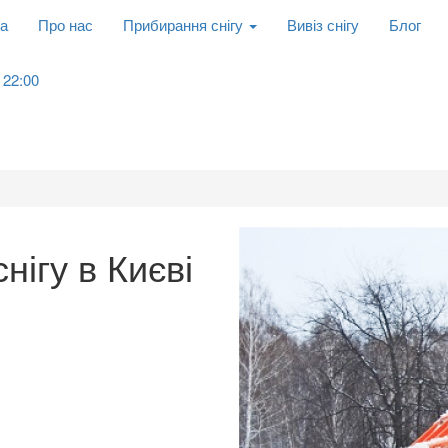
а
Про нас
Прибирання снігу
Вивіз снігу
Блог
 22:00
нігу в Києві