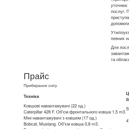
уточнює 
послуг. 
приступа
допомоги
Утилізує
певних н
Для пос
завантаж
та облас
Прайс
Прибирання снігу
Ц
Техніка
б
Ковшові навантажувачі (22 од.)
5
Caterpillar 428 F. Об'єм фронтального ковша 1,5 m3.
Міні навантажувачі з ковшем (17 од.)
4
Bobcat, Mustang. Об'єм ковша 0,8 m3.