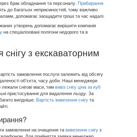
через брак обладнання та персоналу.
Прибирання
ть до багатьох неприємностей, тому важливо
алами, допомагає заощадити гроші та час надалі.
ижаних утворень допомагає вирішити компанія
у
на спеціалізовані полігони недорого та в
 снігу з екскаваторним
вартість замовлення послуги залежить від обсягу
ддаленості об'єкта, часу доби. Наші менеджери
лежали снігові маси, тим
вивіз снігу ціна за куб
ьні пристосування для видалення льоду. За
багато вигідніше.
Вартість вивезення снігу
та
йті.
бирання?
ити замовлення на очищення та
вивезення снігу
з
а телефоном. Для прийняття заявки менеджер