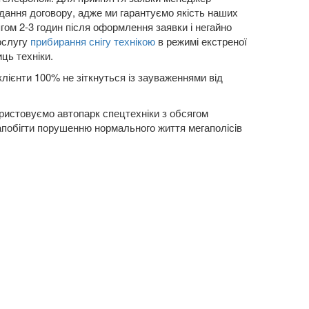
адання договору, адже ми гарантуємо якість наших
ягом 2-3 годин після оформлення заявки і негайно
ослугу
прибирання снігу технікою
в режимі екстреної
ць техніки.
клієнти 100% не зіткнуться із зауваженнями від
ористовуємо автопарк спецтехніки з обсягом
апобігти порушенню нормального життя мегаполісів