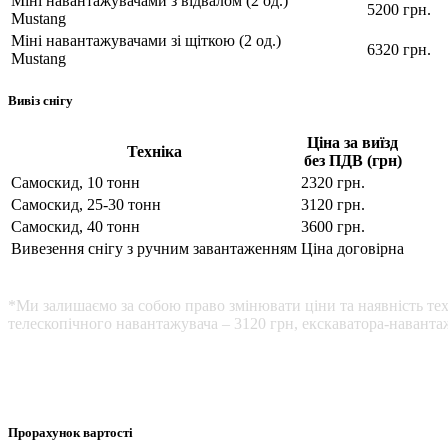
Міні навантажувачами з відвалом (2 од.)
5200 грн.
Mustang
Міні навантажувачами зі щіткою (2 од.)
6320 грн.
Mustang
Вивіз снігу
Ціна за виїзд
Техніка
без ПДВ (грн)
Самоскид, 10 тонн
2320 грн.
Самоскид, 25-30 тонн
3120 грн.
Самоскид, 40 тонн
3600 грн.
Вивезення снігу з ручним завантаженням
Ціна договірна
*Ми залишаємо за собою право змінювати ціни та наявність тех
телескопічного навантажувача – 3120 грн, екскаватора-навантаж
Прорахунок вартості