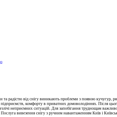
ою
ми та радістю від снігу виникають проблеми з появою кучугур, р
підприємств, комфорту в приватних домоволодіннях. Після цього
злічі неприємних ситуацій. Для запобігання труднощам важливо 
 Послуга вивезення снігу з ручним навантаженням Київ і Київська