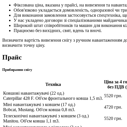
Фіксована ціна, вказана у прайсі, на вивезення та наванта
Обов'язково укладається домовленість, одноразової чи три
Для виконання замовлення застосовується спецтехніка, що
У нас укладено договори зі спеціалізованими майданчика
Широкий штат співробітників та машин для виконання кі
Працюємо без вихідних, свят, вдень та вночі.
Визначити вартість вивезення снігу з ручним навантаженням д
визначити точну ціну.
Прайс
Прибирання снігу
Ціна за 4 г
Техніка
без ПДВ (
Ковшові навантажувачі (22 од.)
5520 грн.
Caterpillar 428 F. Об'єм фронтального ковша 1,5 m3.
Міні навантажувачі з ковшем (17 од.)
4720 грн.
Bobcat, Mustang. Об'єм ковша 0,8 m3.
Телескопічні навантажувачі з ковшем (3 од.)
5520 грн.
Manitou. Об'єм ковша 1,1 m3.