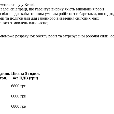
ження снігу у Києві;
валої співпраці, що гарантує високу якість виконання робіт;
 відповідає кліматичним умовам робіт та з габаритами, що підход
ми та полігонами для законного вивезення снігових мас;
лькох замовлень одночасно;
опоможе розрахунок обсягу робіт та затребуваної робочої сили,
одини,
Ціна за 8 годин,
грн)
без ПДВ (грн)
6800 грн.
6000 грн.
6800 грн.