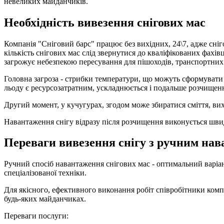
невеликих майданчиків.
Необхідність вивезення снігових мас
Компанія "Сніговий барс" працює без вихідних, 24\7, адже сніг
кількість снігових мас слід звернутися до кваліфікованих фахі
загрожує небезпекою пересування для пішоходів, транспортних 
Головна загроза - стрибки температури, що можуть сформувати з
льоду є ресурсозатратним, ускладнюється і подальше розчищен
Другий момент, у кучугурах, згодом може збиратися сміття, вих
Навантаження снігу відразу після розчищення виконується швидш
Переваги вивезення снігу з ручним нав
Ручний спосіб навантаження снігових мас - оптимальний варіа
спеціалізованої техніки.
Для якісного, ефективного виконання робіт співробітники ком
будь-яких майданчиках.
Переваги послуги: