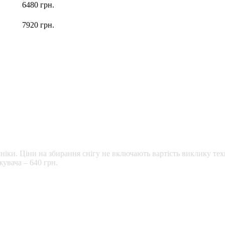
6480 грн.
7920 грн.
ніки. Ціни на збирання снігу не включають вартість виклику тех
увача – 640 грн.