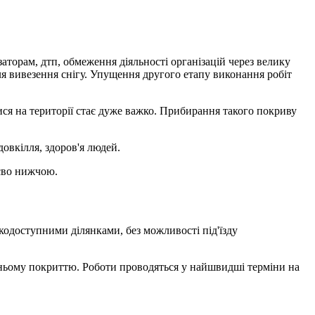
заторам, дтп, обмеження діяльності організацій через велику
для вивезення снігу. Упущення другого етапу виконання робіт
ися на території стає дуже важко. Прибирання такого покриву
овкілля, здоров'я людей.
тєво нижчою.
кодоступними ділянками, без можливості під'їзду
жньому покриттю. Роботи проводяться у найшвидші терміни на