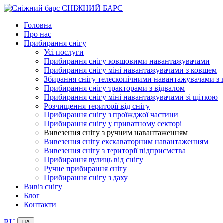
СНІЖНИЙ БАРС
Головна
Про нас
Прибирання снігу
Усі послуги
Прибирання снігу ковшовими навантажувачами
Прибирання снігу міні навантажувачами з ковшем
Збирання снігу телескопічними навантажувачами з
Прибирання снігу тракторами з відвалом
Прибирання снігу міні навантажувачами зі щіткою
Розчищення території від снігу
Прибирання снігу з проїжджої частини
Прибирання снігу у приватному секторі
Вивезення снігу з ручним навантаженням
Вивезення снігу екскаваторним навантаженням
Вивезення снігу з території підприємства
Прибирання вулиць від снігу
Ручне прибирання снігу
Прибирання снігу з даху
Вивіз снігу
Блог
Контакти
RU
UA